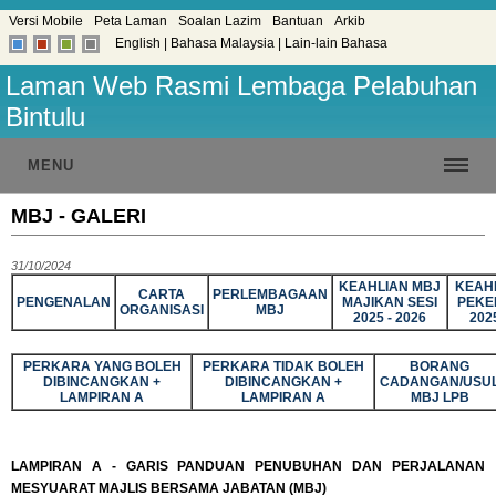
Versi Mobile
Peta Laman
Soalan Lazim
Bantuan
Arkib
English
|
Bahasa Malaysia
|
Lain-lain Bahasa
Laman Web Rasmi Lembaga Pelabuhan
Bintulu
MENU
MBJ - GALERI
31/10/2024
KEAHLIAN MBJ
KEAH
CARTA
PERLEMBAGAAN
PENGENALAN
MAJIKAN SESI
PEKE
ORGANISASI
MBJ
2025 - 2026
2025
PERKARA YANG BOLEH
PERKARA TIDAK BOLEH
BORANG
DIBINCANGKAN +
DIBINCANGKAN +
CADANGAN/USU
LAMPIRAN A
LAMPIRAN A
MBJ LPB
LAMPIRAN A - GARIS PANDUAN PENUBUHAN DAN PERJALANAN
MESYUARAT MAJLIS BERSAMA JABATAN (MBJ)