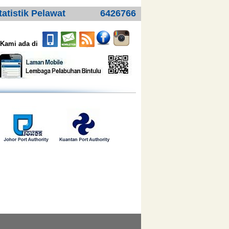
tatistik Pelawat
6426766
Kami ada di