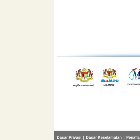
Dasar Privasi
|
Dasar Keselamatan
|
Penafia