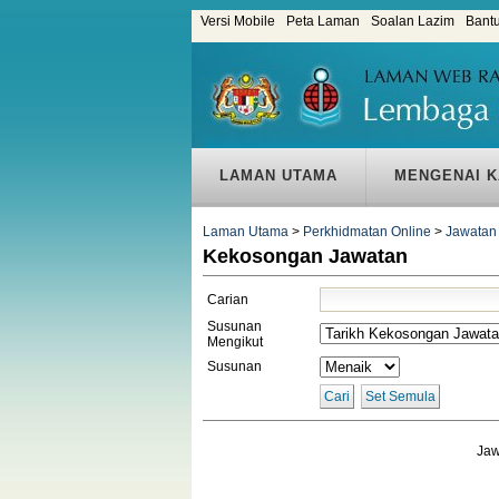
Versi Mobile
Peta Laman
Soalan Lazim
Bant
LAMAN UTAMA
MENGENAI K
Laman Utama
>
Perkhidmatan Online
>
Jawatan
Kekosongan Jawatan
Carian
Susunan
Mengikut
Susunan
Cari
Set Semula
Jaw