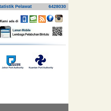
tatistik Pelawat
6428030
Kami ada di