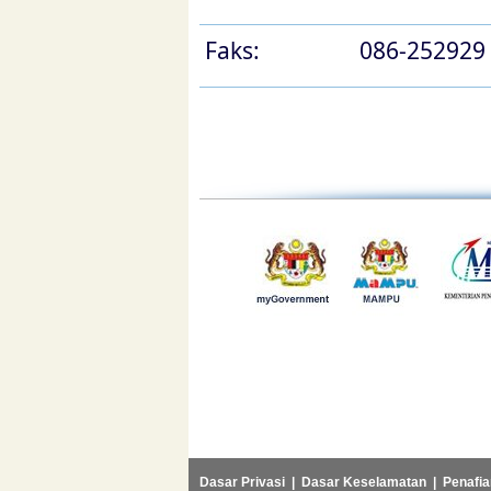
Faks:
086-252929
Dasar Privasi
|
Dasar Keselamatan
|
Penafia