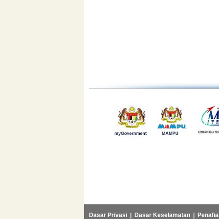
Dasar Privasi
|
Dasar Keselamatan
|
Penafia