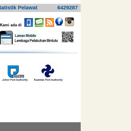
tatistik Pelawat
6429287
Kami ada di