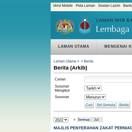
Versi Mobile
Peta Laman
Soalan Lazim
Bant
LAMAN UTAMA
MENGENAI K
Laman Utama
>
>
Berita
Berita (Arkib)
Carian
Susunan
Mengikut
Susunan
Cari
Set Semula
Berita
Semua
Jul
MAJLIS PENYERAHAN ZAKAT PERNIA