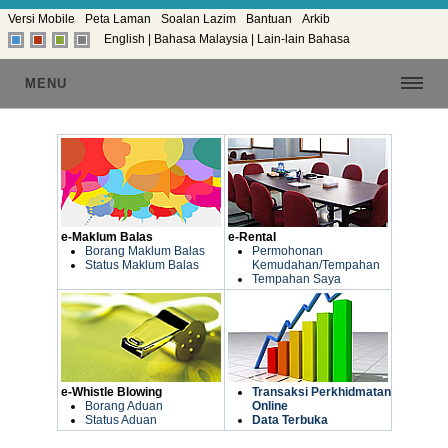
Versi Mobile
Peta Laman
Soalan Lazim
Bantuan
Arkib
English
|
Bahasa Malaysia
|
Lain-lain Bahasa
MENU
1
2
3
4
5
6
7
8
9
e-Maklum Balas
e-Rental
Borang Maklum Balas
Permohonan
Status Maklum Balas
Kemudahan/Tempahan
Tempahan Saya
e-Whistle Blowing
Transaksi Perkhidmatan
Borang Aduan
Online
Status Aduan
Data Terbuka