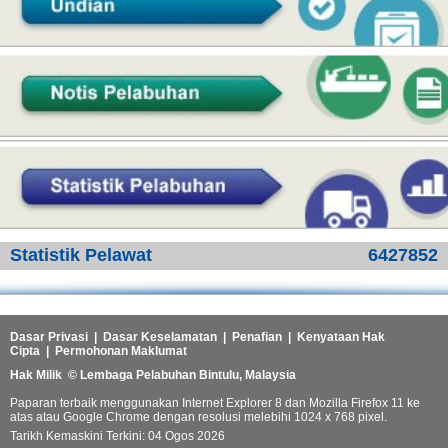
Statistik Pelawat
6427852
Dasar Privasi
|
Dasar Keselamatan
|
Penafian
|
Kenyataan Hak
Cipta
|
Permohonan Maklumat
Hak Milik
© Lembaga Pelabuhan Bintulu, Malaysia
Paparan terbaik menggunakan Internet Explorer 8 dan Mozilla Firefox 11 ke
atas atau Google Chrome dengan resolusi melebihi 1024 x 768 pixel.
Tarikh Kemaskini Terkini: 04 Ogos 2026