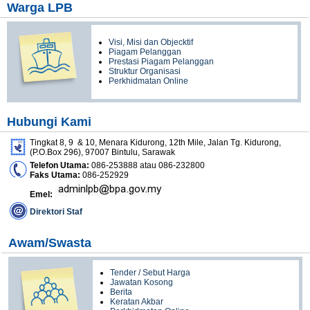
Warga LPB
Visi, Misi dan Objecktif
Piagam Pelanggan
Prestasi Piagam Pelanggan
Struktur Organisasi
Perkhidmatan Online
Hubungi Kami
Tingkat 8, 9 & 10, Menara Kidurong, 12th Mile, Jalan Tg. Kidurong,
(P.O.Box 296), 97007 Bintulu, Sarawak
Telefon Utama:
086-253888 atau 086-232800
Faks Utama:
086-252929
Emel:
Direktori Staf
Awam/Swasta
Tender / Sebut Harga
Jawatan Kosong
Berita
Keratan Akbar